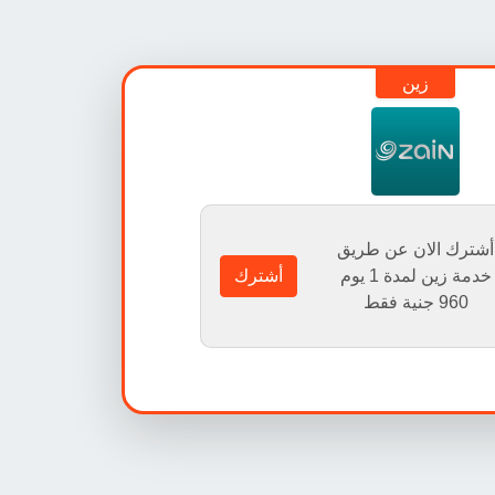
زين
أشترك الان عن طريق
خدمة زين لمدة 1 يوم
أشترك
960
جنية فقط