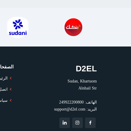
D2EL
الصفحا
الرئي
Sudan, Khartuom
Alnhail Str
اتصل 
سياس
الهاتف:
249922200800
البريد:
support@d2el.com