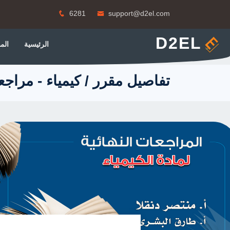
6281
support@d2el.com
D2EL
الرئيسية
الم
تفاصيل مقرر / كيمياء - مراج