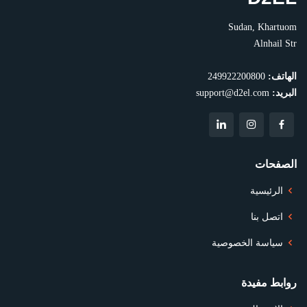
Sudan, Khartuom
Alnhail Str
الهاتف:
249922200800
البريد:
support@d2el.com
الصفحات
الرئيسية
اتصل بنا
سياسة الخصوصية
روابط مفيدة