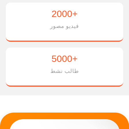
+2000
فيديو مصور
+5000
طالب نشط