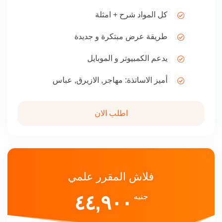
كل المواد شرح + امثلة
طريقة عرض مبتكرة و جديدة
يدعم الكمبيوتر و الموبايل
أميز الاساتذة: مهاجر, الازيرق, عباس
اطلب الان
فلاش المقرر علمي
٤٤,٩٠٠
جنيه