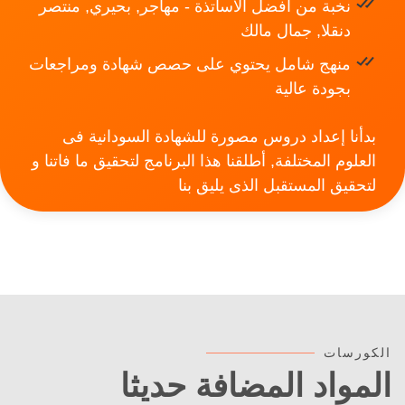
نخبة من افضل الاساتذة - مهاجر, بحيري, منتصر
دنقلا, جمال مالك
منهج شامل يحتوي على حصص شهادة ومراجعات
بجودة عالية
بدأنا إعداد دروس مصورة للشهادة السودانية فى
العلوم المختلفة, أطلقنا هذا البرنامج لتحقيق ما فاتنا و
لتحقيق المستقبل الذى يليق بنا
الكورسات
المواد المضافة حديثا