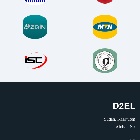
D2EL
Sudan, Khartuom
Alnhail Str